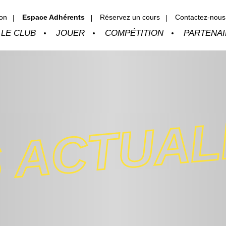
ion
Espace Adhérents
Réservez un cours
Contactez-nous 
LE CLUB
JOUER
COMPÉTITION
PARTENA
 ACTUAL